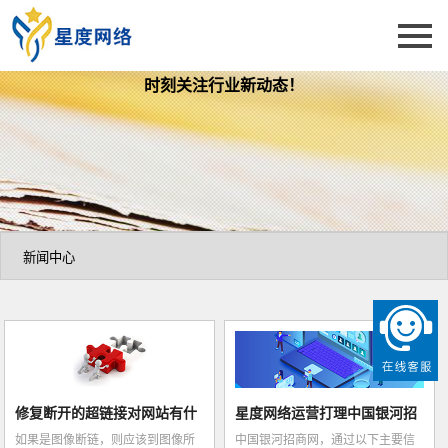
时刻关注行业新动态！
修复断开的超链接对网站有什
星度网络运营打理中国银河招
如果是图像断链，则应该到图像所
中国银河招商网，通过以下主要信
么好处?
商网，全网营...