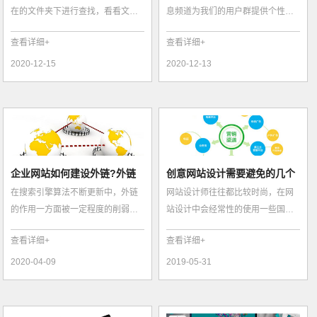
在的文件夹下进行查找，看看文件
息频道为我们的用户群提供个性化
夹中是否有该图像文件。如果没
的服务： 为各地各级政府招商部门
查看详细+
查看详细+
有，则必须复...
和经济园...
2020-12-15
2020-12-13
企业网站如何建设外链?外链
创意网站设计需要避免的几个
在搜索引擎算法不断更新中，外链
网站设计师往往都比较时尚，在网
建设技巧
问题
的作用一方面被一定程度的削弱，
站设计中会经常性的使用一些国外
另一方面也对外链给出了严格的要
的东东，显得洋气，有的甚至喜欢
查看详细+
查看详细+
求，如果你...
加入一些稀...
2020-04-09
2019-05-31