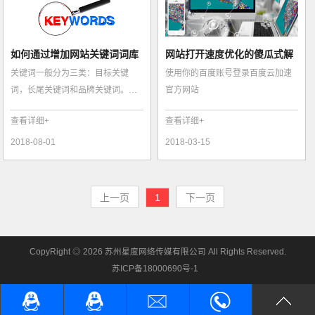
如何通过增加网站关键词词库
网站打开速度优化的傻瓜式解
关键词一般分为三类：目标关键
使用你的百度账号登录百度云加速
去对网站进行...
决方案
词，长尾关键词和品牌关键词。既
官方网站
然是搜集关键词，这三类关键词一
查看详细+
查看详细+
般我们是大小...
2018-08-01
2018-03-15
上一页
1
下一页
CopyRight ◎ 2026 苏州星度网络传媒有限公司 All Rights Reserved.
苏ICP备18000690号-1