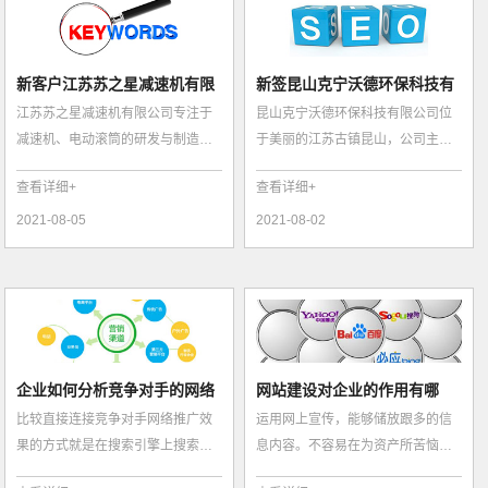
新客户江苏苏之星减速机有限
新签昆山克宁沃德环保科技有
江苏苏之星减速机有限公司专注于
昆山克宁沃德环保科技有限公司位
公司网站上线...
限公司网站推...
减速机、电动滚筒的研发与制造。
于美丽的江苏古镇昆山，公司主要
主要生产硬齿面减速机、摆线针轮
生产以铝蜂窝为基材的空气滤网，
查看详细+
查看详细+
减速机、行...
广泛用于室...
2021-08-05
2021-08-02
企业如何分析竞争对手的网络
网站建设对企业的作用有哪
比较直接连接竞争对手网络推广效
运用网上宣传，能够储放跟多的信
推广效果
些?
果的方式就是在搜索引擎上搜索相
息内容。不容易在为资产所苦恼，
关的产品关键词排名，看看首页上
就能够保持企业商品的营销。