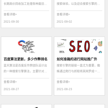
长期高价回收加工处理各种废旧物
搜索体验，以及迎合搜索引擎的
资再生资源，主营：废旧设备回
SEO优化的同时，会影响网页搜索
查看详细+
查看详细+
收，机械设备...
自然排名，上...
2021-09-30
2021-09-02
百度算法更新，多少作弊排名
如何准确的进行网站推广外
蓝天算法是百度反作弊团队设计出
搜索引擎的链接一直尤为重要，蜘
网站一地鸡血
链？
的一种搜索引擎算法，主要针对的
蛛通过爬行与抓取将其网罗成一个
是出售软文、目录站的一种算法，
互联网，每个网站之间透过链接，
查看详细+
查看详细+
因为他们严...
有着千丝万...
2021-08-27
2021-08-23